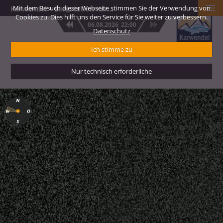
Mit dem Besuch dieser Webseite stimmen Sie der Verwendung von
Karwendel – Bergstation Karwendelbahn 2.244 m
Cookies zu. Dies hilft uns den Service für Sie weiter zu verbessern.
06.08.2026
22:00
Datenschutz
Ich stimme zu
Nur technisch erforderliche